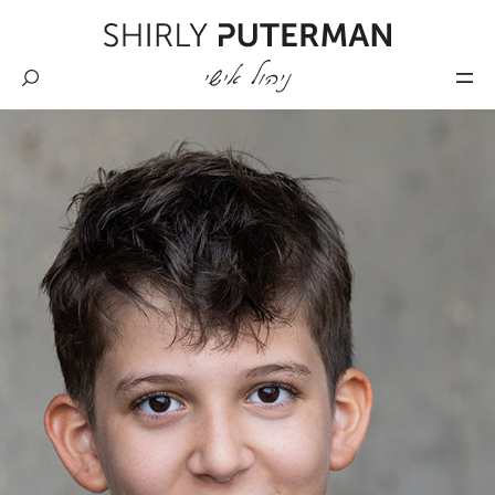
Skip
to
content
Shirly
Puterman