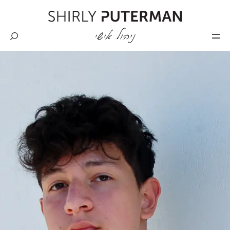
Skip
to
content
Shirly
Puterman