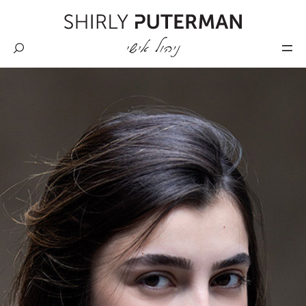
Skip
to
content
Shirly
Puterman