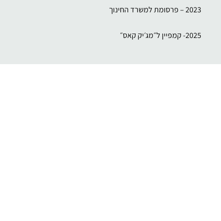
2023 – פרסומת למשרד החינוך
2025- קמפיין ל״מג׳יק קאס״
הכשרה מקצועית
תיאטרון הקאמרי שנה ג׳
קורס משחק מול מצלמה – נועם אימבר
קורס משחק מול מצלמה – גילי איצקוביץ׳