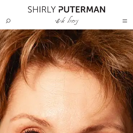
Skip
to
content
Shirly
Puterman