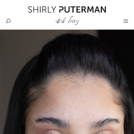
Skip
to
content
Shirly
Puterman