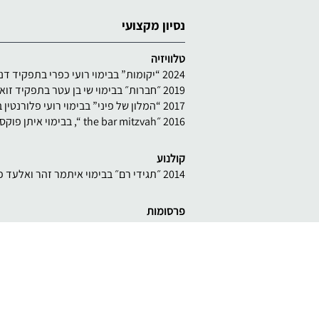
נסיון מקצועי
טלוויזיה
2024 “יקומות” בבימוי רועי כפרי בתפקיד דנה בכאן 11.
2019 ״חברות״ בבימוי שי בן עטר בתפקיד זואי הראשגדית. ברשת 13.
2017 “המלון של פיני” בבימוי רועי פלורנטין בתפקיד אלכס רובינס. ערוץ הילדים.
2016 ״the bar mitzvah “, בבימוי איתן פוקס בתפקיד חגית. במאקו.
קולנוע
2014 ״תגידי רם״ בבימוי איתמר זהר ואלעד פרץ
פרסומות
2021 קוטג תנובה עם זעתר
2020 אין כמו ארוחת ערב משפחתית תנובה
2020 אין ארוחת ערב בלי קוטג תנובה
2019 חלב תנובה דל לקטוז
2018 הרלב”ד אם זה דחוף מתקשרים.
2018 פרסומת לbit דריה הבייביסיטר.