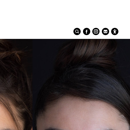
בחר קטגוריה
בח