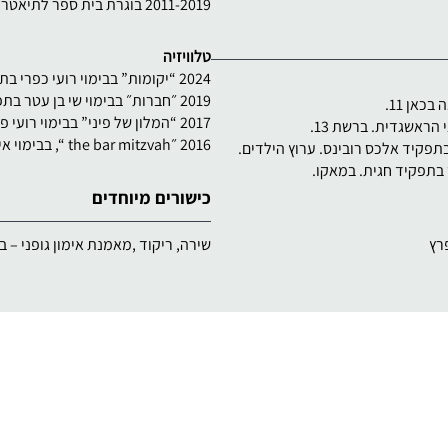
2011-2019 בוגרת בית ספר לתיאטרון של איקה זהר.
טלוויזיה
2024 “יקומות” בבימוי רועי כפרי בתפקיד דנה בכאן 11.
2019 ״חברות״ בבימוי שי בן עטר בתפקיד זואי הראשגדית. ברשת 13.
2017 “המלון של פיני” בבימוי רועי פלורנטין בתפקיד אלכס רובינס. ערוץ הילדים.
2016 ״the bar mitzvah “, בבימוי איתן פוקס בתפקיד חגית. במאקו.
כישורים מיוחדים
שירה, ריקוד ,מאמנת אימון גופני – ב