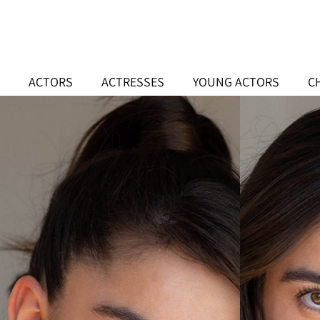
Skip
to
content
Shirly
ACTORS
ACTRESSES
YOUNG ACTORS
C
Puterman