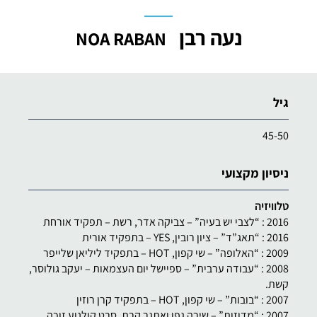
נעה רבן
NOA RABAN
גיל
45-50
ניסיון מקצועי
טלוויזיה
2016 : “לצבי יש בעיה” – צביקה אדר, רשת – תפקיד אורחת
2016 : “תאג”ד” – ציון רובין, YES – בתפקיד אורית
2009 : “האלופה” – שי קפון, HOT – בתפקיד ליליאן שלייפר
2008 : “עבודה ערבית” – ספיישל יום העצמאות – יעקב גולוסר,
קשת.
2007 : “בובות” – שי קפון, HOT – בתפקיד קרן רוזין
2007 : “מדוזות” – שירה גפן ואתגר קרת, סרט קולנוע זוכה