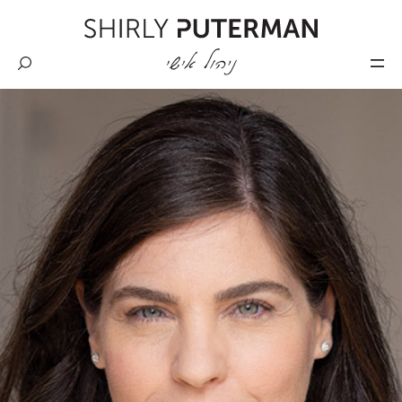
Skip
to
content
Shirly
Puterman