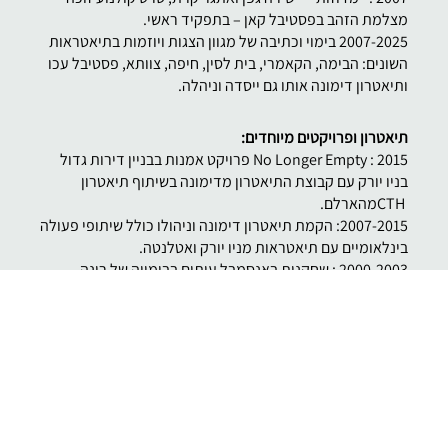
מצלמת הזהב בפסטיבל קאן – בתפקיד ראשי.
2007-2025 בימוי וכתיבה של מגוון הצגות ויוזמות בתיאטראות
השונים: הבימה, הקאמרי, בית לסין, חיפה, צוותא, פסטיבל עכו
ותיאטרון דימונה אותו גם ייסדה וניהלה.
תיאטרון ופרויקטים מיוחדים:
2015 : No Longer Empty פרויקט אמנות בבניין דירות גדול
בניו יורק עם קבוצת התיאטרון מדימונה בשיתוף תיאטרון
CTHמהארלם.
2007-2015: הקמת תיאטרון דימונה וניהולו כולל שיתופי פעולה
בינלאומיים עם תיאטראות מניו יורק ואטלנטה.
2000-2003 : שחקנית באנסמבל עיתים בבימויה של רינה
ירושלמי והשתתפות בפסטיבל לינקולן סנטר בניו יורק
ופסטיבלים נוספים.
2002: זכייה בפרס הבמאית המבטיחה בפסטיבל עכו.