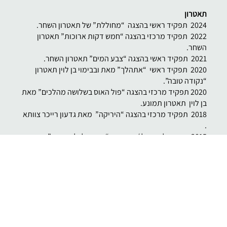
תאטרון
2024 תפקיד ראשי בהצגה “מחוללת” של תאטרון השחר.
2022 תפקיד מרכזי בהצגה “חמש דקות ארוכות” תאטרון
השחר.
2021 תפקיד ראשי בהצגה “צבע המים” תאטרון השחר.
2020 תפקיד ראשי “אתהלך” מאת ובבימוי בן לוין תאטרון
“נקודה טובה”.
2020 תפקיד מרכזי בהצגה “פול האוס בשלושה מהלכים” מאת
בן לוין תאטרון תמונע.
2018 תפקיד מרכזי בהצגה “היריקה” מאת גדעון רייכר צוותא
.
2015 פסטיבל ישראל / הקאמרי “אבא שלי לא ציפור” הצגה
של שיר גולדברג ושחר פנקס.
2011 ” האוטובוס ” פסטיבל עכו תאטרון 400 ASA
שוויץ/ישראל.
2010 יוצר עם יוספה אבן שושן את ההצגה ” צדק תרדוף” זוכה
צל”ש תיאטרונטו.
2008 יוצר ומשחק עם שמעון סיאני את ההצגה ” אל תקרא לי
יחיא”.
2007 יוצר ומשחק במופע המוסיקלי “הטוקבקיסיטים” בבימוי