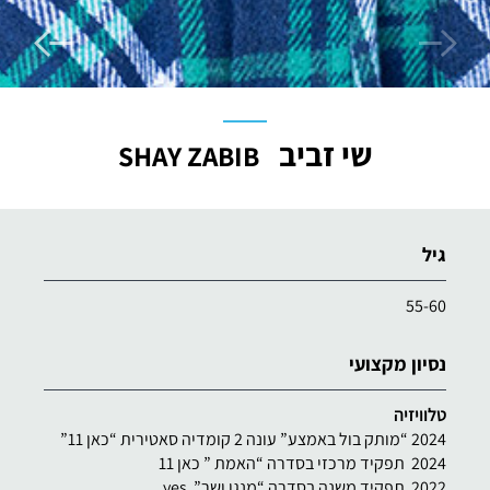
שי זביב
SHAY ZABIB
גיל
55-60
נסיון מקצועי
טלוויזיה
2024 “מותק בול באמצע” עונה 2 קומדיה סאטירית “כאן 11”
2024 תפקיד מרכזי בסדרה “האמת ” כאן 11
2022 תפקיד משנה בסדרה “מנגן ושר” yes