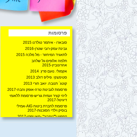
פרסומות
סובארו - איתמר טולדנו 2015
גבינת עמק-רובי שטרן-2016
לתאגיד המיחזור - מל מלכה 2015
תלמה אלופים-גל שלהב
אהרונוביץ-2015
אקמולי. נועם פרץ. 2014
סטימצקי. פיליפ דולב 2013
קוטג´ תנובה. יואב חורי 2013
פרסומת לגבינות טרה-אופק והבה-2017
ליהי קציר ועמית גוריש-פרסומת ללאומי
דיגיטל-2017
פרסומת לחברת ביטוח AIG-אמילי
בוסיק וילדי הסוכנות-2017
קמפיין ל"טמבור" -מאי זפקו-2017
פרסומת לעמק תנובה -"יש"- רובי
שטרן-2016
ליזי אגיב, יהונתן משה, בן פרא