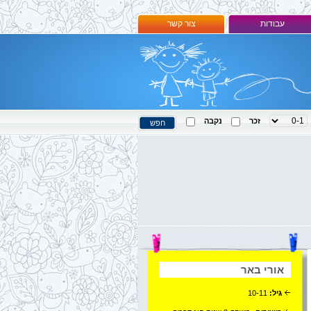
עבודות
צור קשר
זכר
נקבה
אורי באר
גיל:
10-11