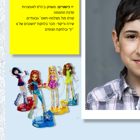
כישורים:
משחק-ביה"ס לאומנויות
סדנת החממה
קורס מול מצלמה-תאט´ גבעתיים
שירה וריקוד- חבר בלהקת "השכנים של צ
´יץ" ובלהקת הצופים