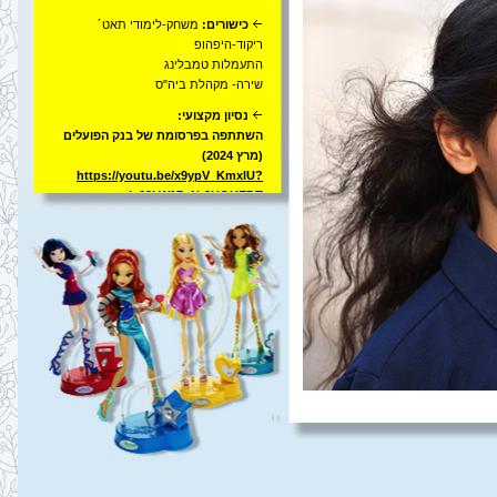
כישורים:
משחק-לימודי תאט´
ריקוד-היפהופ
התעמלות טמבלינג
שירה- מקהלת ביה"ס
נסיון מקצועי:
השתתפה בפרסומת של בנק הפועלים
(מרץ 2024)
https://youtu.be/x9ypV_KmxlU?
si=62kW17nNt3HOKEDT