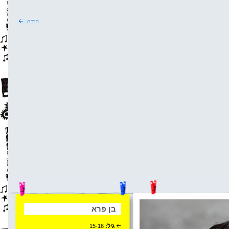
בן פרא
גיל:
15-16