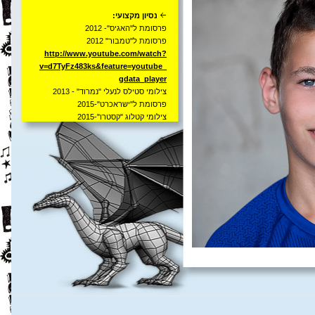
נסיון מקצועי:
פרסומת ל"האגיס"- 2012
פרסומת ל"טמבור" 2012
http://www.youtube.com/watch?
v=d7TyFz483ks&feature=youtube_
gdata_player
צילומי סטילס לנעלי "נמרוד" - 2013
פרסומת ל"ישראכרט"-2015
צילומי קטלוג "קסטרו"-2015
צילומי קטלוג "פליפר"-2016
פרסומת ל"מילקי"-2016
פרסומת ללפ"מ-2016
https://youtu.be/XbAl-LLiTGk
פרסומת לבנק הפועלים-2016
פרסומת לרהיטי דורון-2017
פרסומת לסנו אקסיג'ל
-
2017
פרסומת לחברת נדל"ן-2018
https://youtu.be/UZEd8pah5Pg